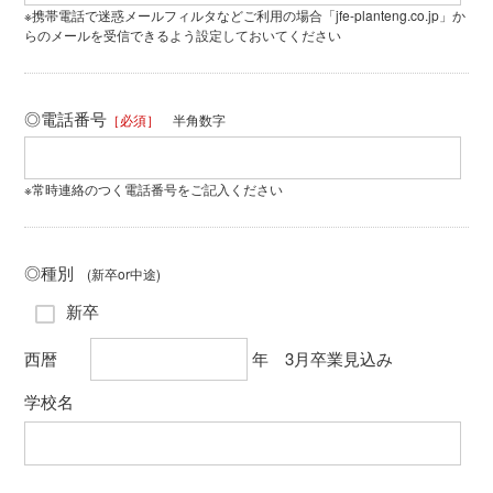
※携帯電話で迷惑メールフィルタなどご利用の場合「jfe-planteng.co.jp」か
らのメールを受信できるよう設定しておいてください
◎電話番号
［必須］
半角数字
※常時連絡のつく電話番号をご記入ください
◎種別
(新卒or中途)
新卒
西暦
年 3月卒業見込み
学校名